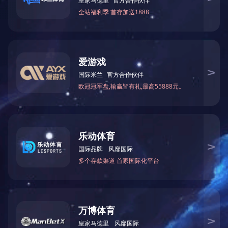
实缴注册资本2388万元，现占地约14亩，建筑
面积约7000平方米。我公司前身是“中国人民解
放军第9747工厂”、“福建闽清制药厂”。2001年9
月，企业进行改制，更名为“欧亿官方网页版”。
我公司具有品牌历史悠久、销售网络稳定、产
品质量保障等良好基本面，现有硬胶囊剂、片剂、
等“国药准
颗粒剂、糖浆剂、灌肠剂、合剂及散剂
字号”批文
44个，涵盖市场各种常用中成药和化学
其中，中成药产品16个，
有“复方
药，
特别是拥
蚂蚁胶囊”、
颗粒”、“
“青果
欧亿官方网页
阿司匹林维C肠溶胶
版”、“头痛定糖浆”、“
囊
等主要品种
”、“复方地巴唑氢氯噻嗪胶囊”
。
自企业创办以来，我
公司始终坚持“服务健康事
保质量求生
业、争创延年先锋”的宗旨，秉承“
存，提服务谋发展”的经营理念，建立了一套科