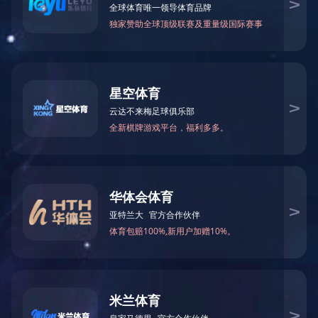
沸腾床干燥机
湿法制粒机
三维混合机
胶囊充填机